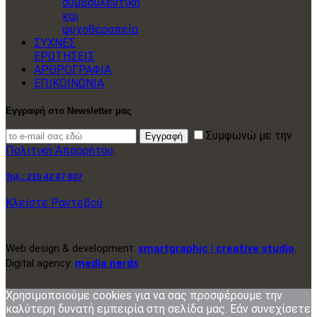
συμβουλευτική
και
ψυχοθεραπεία
ΣΥΧΝΕΣ
ΕΡΩΤΗΣΕΙΣ
ΑΡΘΡΟΓΡΑΦΙΑ
ΕΠΙΚΟΙΝΩΝΙΑ
Εγγραφή στο Newsletter μας
Συμφωνώ με την
Εγγραφή
Πολιτική Απορρήτου
.
Τηλ.:
210 42 87 807
Κλείστε Ραντεβού
Web design & development:
smartgraphic | creative studio
.
Digital agency:
media nerds
Χρησιμοποιούμε cookies για να σας προσφέρουμε την
καλύτερη δυνατή εμπειρία στη σελίδα μας. Εάν συνεχίσετε