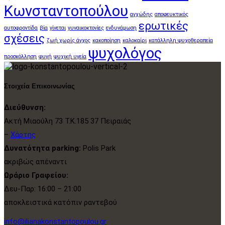
Κωνσταντοπούλου
αγχώδης
αποφευκτικός
ερωτικές
αυτοφροντίδα
βία
γίνεται
γυναικοκτονίες
ενδυνάμωση
σχέσεις
ζωή χωρίς άγχος
κακοποίηση
καλοκαίρι
κατάλληλη ψυχοθεραπεία
ψυχολόγος
προσκόλληση
φυγή
ψυχική υγεία
Στοιχεία Επικοινωνίας
Διεύθυνση:
Ακτή Μιαούλη 73 Τ.Κ.185 37 Πειραιάς
–
Χάρτης
Δυνατότητα parking:
Polis Park
ακριβώς απέναντι
Ωράριο Γραφείου:
Δευ-Παρ: 16:00 – 21:00
αποκλειστικά κατόπιν ραντεβού
info@ilianakonstantopoulou.gr