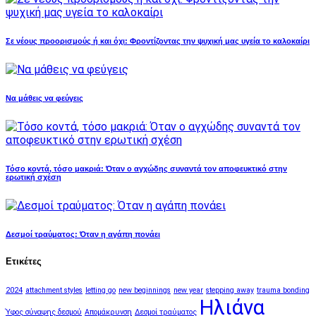
Σε νέους προορισμούς ή και όχι: Φροντίζοντας την ψυχική μας υγεία το καλοκαίρι
Να μάθεις να φεύγεις
Τόσο κοντά, τόσο μακριά: Όταν ο αγχώδης συναντά τον αποφευκτικό στην
ερωτική σχέση
Δεσμοί τραύματος: Όταν η αγάπη πονάει
Ετικέτες
2024
attachment styles
letting go
new beginnings
new year
stepping away
trauma bonding
Ηλιάνα
Ύφος σύναψης δεσμού
Απομάκρυνση
Δεσμοί τραύματος