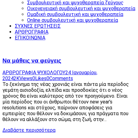
Συμβουλευτική και ψυχοθεραπεία ζεύγους
Οικογενειακή συμβουλευτική και ψυχοθεραπεία
Ομαδική συμβουλευτική και ψυχοθεραπεία
Online συμβουλευτική και ψυχοθεραπεία
ΣΥΧΝΕΣ ΕΡΩΤΗΣΕΙΣ
ΑΡΘΡΟΓΡΑΦΙΑ
ΕΠΙΚΟΙΝΩΝΙΑ
Να μάθεις να φεύγεις
ΑΡΘΡΟΓΡΑΦΙΑ ΨΥΧΟΛΟΓΟΥ
24 Ιανουαρίου,
2024
2K
Views
0
Likes
0
Comments
Το ξεκίνημα της νέας χρονιάς είναι πάντα μία περίοδος
γεμάτη αισιοδοξία, ελπίδα και προσδοκίες ότι ο νέος
χρόνος θα είναι καλύτερος από τον προηγούμενο. Είναι
μία περίοδος που οι άνθρωποι θέτουν new year’s
resolutions και στόχους, παίρνουν αποφάσεις για
εμπειρίες που θέλουν να δοκιμάσουν, για πράγματα που
θέλουν να αλλάξουν στο σώμα, στη ζωή, στην…
Διαβάστε περισσότερα