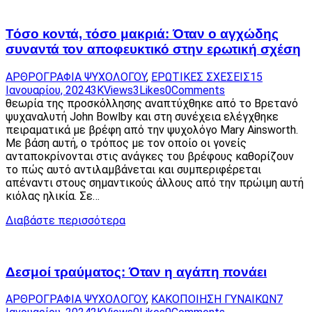
Τόσο κοντά, τόσο μακριά: Όταν ο αγχώδης
συναντά τον αποφευκτικό στην ερωτική σχέση
ΑΡΘΡΟΓΡΑΦΙΑ ΨΥΧΟΛΟΓΟΥ
,
ΕΡΩΤΙΚΕΣ ΣΧΕΣΕΙΣ
15
Ιανουαρίου, 2024
3K
Views
3
Likes
0
Comments
θεωρία της προσκόλλησης αναπτύχθηκε από το Βρετανό
ψυχαναλυτή John Bowlby και στη συνέχεια ελέγχθηκε
πειραματικά με βρέφη από την ψυχολόγο Mary Ainsworth.
Με βάση αυτή, ο τρόπος με τον οποίο οι γονείς
ανταποκρίνονται στις ανάγκες του βρέφους καθορίζουν
το πώς αυτό αντιλαμβάνεται και συμπεριφέρεται
απέναντι στους σημαντικούς άλλους από την πρώιμη αυτή
κιόλας ηλικία. Σε…
Διαβάστε περισσότερα
Δεσμοί τραύματος: Όταν η αγάπη πονάει
ΑΡΘΡΟΓΡΑΦΙΑ ΨΥΧΟΛΟΓΟΥ
,
ΚΑΚΟΠΟΙΗΣΗ ΓΥΝΑΙΚΩΝ
7