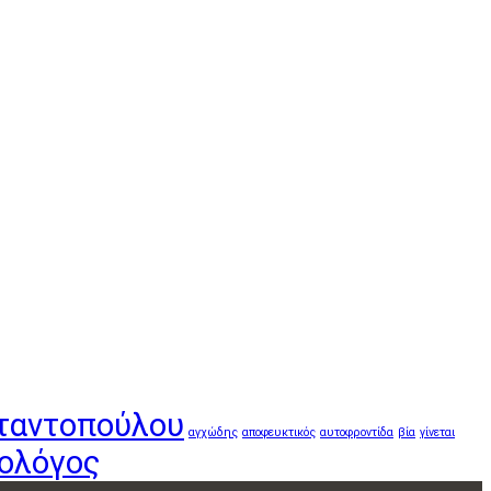
ταντοπούλου
αγχώδης
αποφευκτικός
αυτοφροντίδα
βία
γίνεται
ολόγος