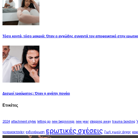
Τόσο κοντά, τόσο μακριά: Όταν ο αγχώδης συναντά τον αποφευκτικό στην ερωτικ
Δεσμοί τραύματος: Όταν η αγάπη πονάει
Ετικέτες
2024
attachment styles
letting go
new beginnings
new year
stepping away
trauma bonding
ερωτικές σχέσεις
γυναικοκτονίες
ενδυνάμωση
ζωή χωρίς άγχος
κακ