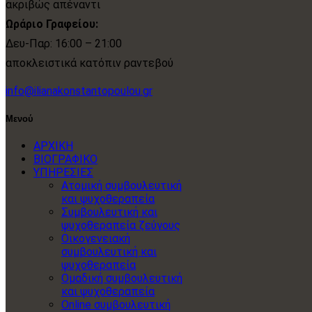
ακριβώς απέναντι
Ωράριο Γραφείου:
Δευ-Παρ: 16:00 – 21:00
αποκλειστικά κατόπιν ραντεβού
info@ilianakonstantopoulou.gr
Μενού
ΑΡΧΙΚΗ
ΒΙΟΓΡΑΦΙΚΟ
ΥΠΗΡΕΣΙΕΣ
Ατομική συμβουλευτική
και ψυχοθεραπεία
Συμβουλευτική και
ψυχοθεραπεία ζεύγους
Οικογενειακή
συμβουλευτική και
ψυχοθεραπεία
Ομαδική συμβουλευτική
και ψυχοθεραπεία
Online συμβουλευτική