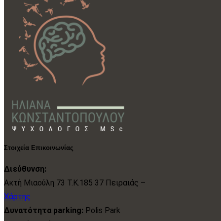
Στοιχεία Επικοινωνίας
Διεύθυνση:
Ακτή Μιαούλη 73 Τ.Κ.185 37 Πειραιάς –
Χάρτης
Δυνατότητα parking:
Polis Park