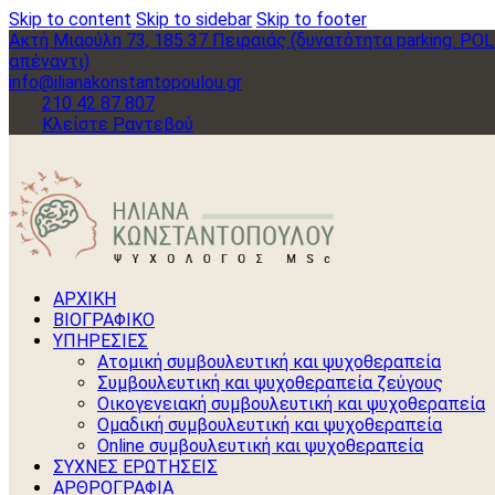
Skip to content
Skip to sidebar
Skip to footer
Ακτή Μιαούλη 73, 185 37 Πειραιάς (δυνατότητα parking: PO
απέναντι)
info@ilianakonstantopoulou.gr
210 42 87 807
Κλείστε Ραντεβού
ΑΡΧΙΚΗ
ΒΙΟΓΡΑΦΙΚΟ
ΥΠΗΡΕΣΙΕΣ
Ατομική συμβουλευτική και ψυχοθεραπεία
Συμβουλευτική και ψυχοθεραπεία ζεύγους
Οικογενειακή συμβουλευτική και ψυχοθεραπεία
Ομαδική συμβουλευτική και ψυχοθεραπεία
Online συμβουλευτική και ψυχοθεραπεία
ΣΥΧΝΕΣ ΕΡΩΤΗΣΕΙΣ
ΑΡΘΡΟΓΡΑΦΙΑ