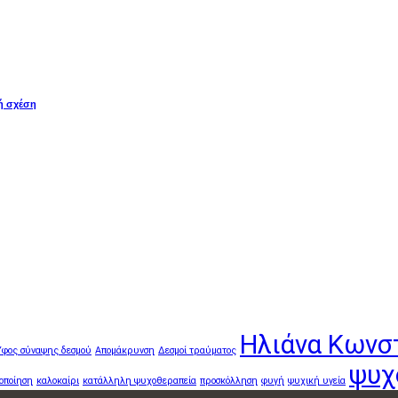
ή σχέση
Ηλιάνα Κωνσ
Ύφος σύναψης δεσμού
Απομάκρυνση
Δεσμοί τραύματος
ψυχ
οποίηση
καλοκαίρι
κατάλληλη ψυχοθεραπεία
προσκόλληση
φυγή
ψυχική υγεία