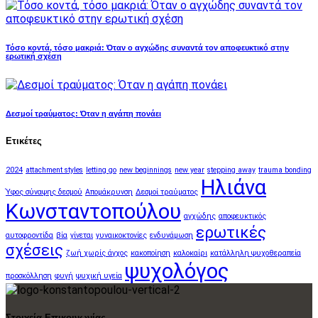
Τόσο κοντά, τόσο μακριά: Όταν ο αγχώδης συναντά τον αποφευκτικό στην
ερωτική σχέση
Δεσμοί τραύματος: Όταν η αγάπη πονάει
Ετικέτες
2024
attachment styles
letting go
new beginnings
new year
stepping away
trauma bonding
Ηλιάνα
Ύφος σύναψης δεσμού
Απομάκρυνση
Δεσμοί τραύματος
Κωνσταντοπούλου
αγχώδης
αποφευκτικός
ερωτικές
αυτοφροντίδα
βία
γίνεται
γυναικοκτονίες
ενδυνάμωση
σχέσεις
ζωή χωρίς άγχος
κακοποίηση
καλοκαίρι
κατάλληλη ψυχοθεραπεία
ψυχολόγος
προσκόλληση
φυγή
ψυχική υγεία
Στοιχεία Επικοινωνίας