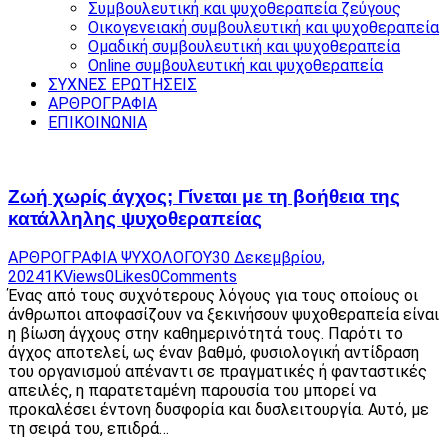
Συμβουλευτική και ψυχοθεραπεία ζεύγους
Οικογενειακή συμβουλευτική και ψυχοθεραπεία
Ομαδική συμβουλευτική και ψυχοθεραπεία
Online συμβουλευτική και ψυχοθεραπεία
ΣΥΧΝΕΣ ΕΡΩΤΗΣΕΙΣ
ΑΡΘΡΟΓΡΑΦΙΑ
ΕΠΙΚΟΙΝΩΝΙΑ
Ζωή χωρίς άγχος; Γίνεται με τη βοήθεια της
κατάλληλης ψυχοθεραπείας
ΑΡΘΡΟΓΡΑΦΙΑ ΨΥΧΟΛΟΓΟΥ
30 Δεκεμβρίου,
2024
1K
Views
0
Likes
0
Comments
Ένας από τους συχνότερους λόγους για τους οποίους οι
άνθρωποι αποφασίζουν να ξεκινήσουν ψυχοθεραπεία είναι
η βίωση άγχους στην καθημερινότητά τους. Παρότι το
άγχος αποτελεί, ως έναν βαθμό, φυσιολογική αντίδραση
του οργανισμού απέναντι σε πραγματικές ή φανταστικές
απειλές, η παρατεταμένη παρουσία του μπορεί να
προκαλέσει έντονη δυσφορία και δυσλειτουργία. Αυτό, με
τη σειρά του, επιδρά…