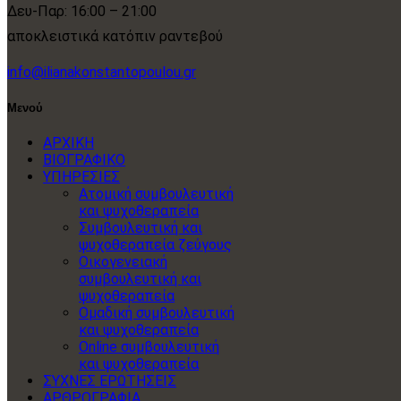
Δευ-Παρ: 16:00 – 21:00
αποκλειστικά κατόπιν ραντεβού
info@ilianakonstantopoulou.gr
Μενού
ΑΡΧΙΚΗ
ΒΙΟΓΡΑΦΙΚΟ
ΥΠΗΡΕΣΙΕΣ
Ατομική συμβουλευτική
και ψυχοθεραπεία
Συμβουλευτική και
ψυχοθεραπεία ζεύγους
Οικογενειακή
συμβουλευτική και
ψυχοθεραπεία
Ομαδική συμβουλευτική
και ψυχοθεραπεία
Online συμβουλευτική
και ψυχοθεραπεία
ΣΥΧΝΕΣ ΕΡΩΤΗΣΕΙΣ
ΑΡΘΡΟΓΡΑΦΙΑ