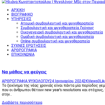
ΑΡΧΙΚΗ
ΒΙΟΓΡΑΦΙΚΟ
ΥΠΗΡΕΣΙΕΣ
Ατομική συμβουλευτική και ψυχοθεραπεία
Συμβουλευτική και ψυχοθεραπεία ζεύγους
Οικογενειακή συμβουλευτική και ψυχοθεραπεία
Ομαδική συμβουλευτική και ψυχοθεραπεία
Online συμβουλευτική και ψυχοθεραπεία
ΣΥΧΝΕΣ ΕΡΩΤΗΣΕΙΣ
ΑΡΘΡΟΓΡΑΦΙΑ
ΕΠΙΚΟΙΝΩΝΙΑ
Να μάθεις να φεύγεις
ΑΡΘΡΟΓΡΑΦΙΑ ΨΥΧΟΛΟΓΟΥ
24 Ιανουαρίου, 2024
2K
Views
0
Li
Το ξεκίνημα της νέας χρονιάς είναι πάντα μία περίοδος γεμ
που οι άνθρωποι θέτουν new year’s resolutions και στόχους
στην…
Διαβάστε περισσότερα