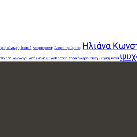
Ηλιάνα Κωνσ
Ύφος σύναψης δεσμού
Απομάκρυνση
Δεσμοί τραύματος
ψυχ
οποίηση
καλοκαίρι
κατάλληλη ψυχοθεραπεία
προσκόλληση
φυγή
ψυχική υγεία