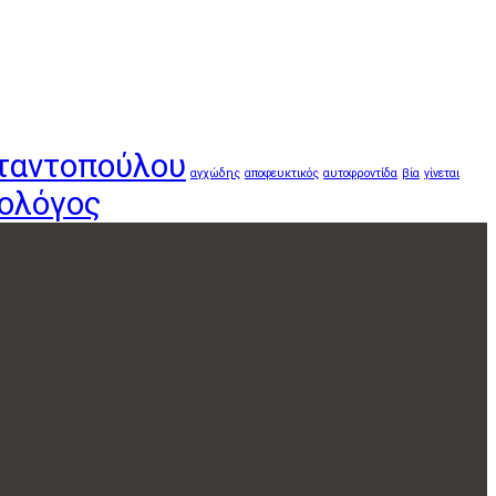
ταντοπούλου
αγχώδης
αποφευκτικός
αυτοφροντίδα
βία
γίνεται
ολόγος