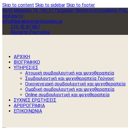
Skip to content
Skip to sidebar
Skip to footer
Ακτή Μιαούλη 73, 185 37 Πειραιάς (δυνατότητα parking: PO
απέναντι)
info@ilianakonstantopoulou.gr
210 42 87 807
Κλείστε Ραντεβού
ΑΡΧΙΚΗ
ΒΙΟΓΡΑΦΙΚΟ
ΥΠΗΡΕΣΙΕΣ
Ατομική συμβουλευτική και ψυχοθεραπεία
Συμβουλευτική και ψυχοθεραπεία ζεύγους
Οικογενειακή συμβουλευτική και ψυχοθεραπεία
Ομαδική συμβουλευτική και ψυχοθεραπεία
Online συμβουλευτική και ψυχοθεραπεία
ΣΥΧΝΕΣ ΕΡΩΤΗΣΕΙΣ
ΑΡΘΡΟΓΡΑΦΙΑ
ΕΠΙΚΟΙΝΩΝΙΑ