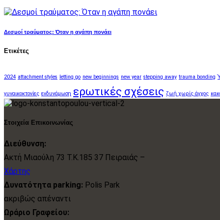
Δεσμοί τραύματος: Όταν η αγάπη πονάει
Ετικέτες
2024
attachment styles
letting go
new beginnings
new year
stepping away
trauma bonding
ερωτικές σχέσεις
γυναικοκτονίες
ενδυνάμωση
ζωή χωρίς άγχος
κακ
Στοιχεία Επικοινωνίας
Διεύθυνση:
Ακτή Μιαούλη 73 Τ.Κ.185 37 Πειραιάς –
Χάρτης
Δυνατότητα parking:
Polis Park
ακριβώς απέναντι
Ωράριο Γραφείου: