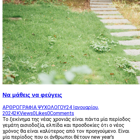
Να μάθεις να φεύγεις
ΑΡΘΡΟΓΡΑΦΙΑ ΨΥΧΟΛΟΓΟΥ
24 Ιανουαρίου,
2024
2K
Views
0
Likes
0
Comments
Το ξεκίνημα της νέας χρονιάς είναι πάντα μία περίοδος
γεμάτη αισιοδοξία, ελπίδα και προσδοκίες ότι ο νέος
χρόνος θα είναι καλύτερος από τον προηγούμενο. Είναι
μία περίοδος που οι άνθρωποι θέτουν new year’s