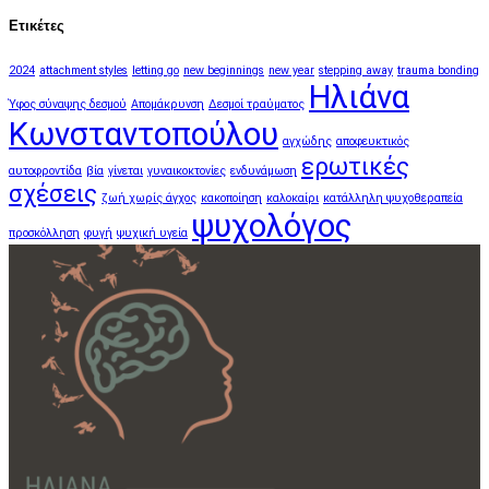
Ετικέτες
2024
attachment styles
letting go
new beginnings
new year
stepping away
trauma bonding
Ηλιάνα
Ύφος σύναψης δεσμού
Απομάκρυνση
Δεσμοί τραύματος
Κωνσταντοπούλου
αγχώδης
αποφευκτικός
ερωτικές
αυτοφροντίδα
βία
γίνεται
γυναικοκτονίες
ενδυνάμωση
σχέσεις
ζωή χωρίς άγχος
κακοποίηση
καλοκαίρι
κατάλληλη ψυχοθεραπεία
ψυχολόγος
προσκόλληση
φυγή
ψυχική υγεία