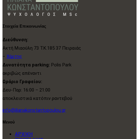
Στοιχεία Επικοινωνίας
Διεύθυνση:
Ακτή Μιαούλη 73 Τ.Κ.185 37 Πειραιάς
–
Χάρτης
Δυνατότητα parking:
Polis Park
ακριβώς απέναντι
Ωράριο Γραφείου:
Δευ-Παρ: 16:00 – 21:00
αποκλειστικά κατόπιν ραντεβού
info@ilianakonstantopoulou.gr
Μενού
ΑΡΧΙΚΗ