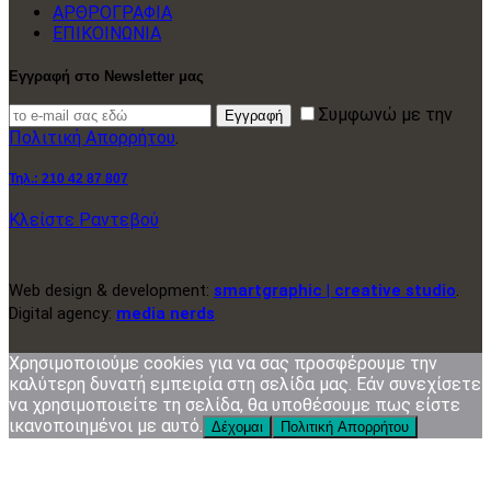
ΑΡΘΡΟΓΡΑΦΙΑ
ΕΠΙΚΟΙΝΩΝΙΑ
Εγγραφή στο Newsletter μας
Συμφωνώ με την
Εγγραφή
Πολιτική Απορρήτου
.
Τηλ.:
210 42 87 807
Κλείστε Ραντεβού
Web design & development:
smartgraphic | creative studio
.
Digital agency:
media nerds
Χρησιμοποιούμε cookies για να σας προσφέρουμε την
καλύτερη δυνατή εμπειρία στη σελίδα μας. Εάν συνεχίσετε
να χρησιμοποιείτε τη σελίδα, θα υποθέσουμε πως είστε
ικανοποιημένοι με αυτό.
Δέχομαι
Πολιτική Απορρήτου