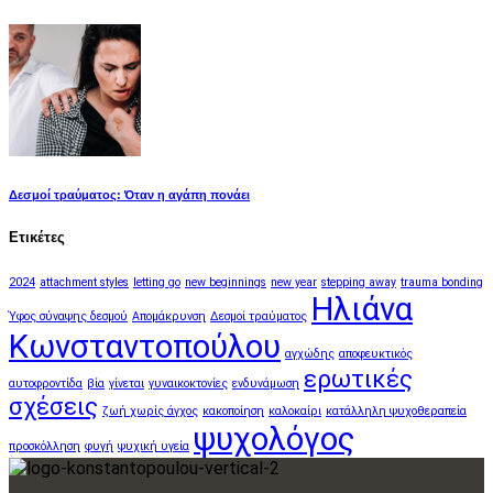
Δεσμοί τραύματος: Όταν η αγάπη πονάει
Ετικέτες
2024
attachment styles
letting go
new beginnings
new year
stepping away
trauma bonding
Ηλιάνα
Ύφος σύναψης δεσμού
Απομάκρυνση
Δεσμοί τραύματος
Κωνσταντοπούλου
αγχώδης
αποφευκτικός
ερωτικές
αυτοφροντίδα
βία
γίνεται
γυναικοκτονίες
ενδυνάμωση
σχέσεις
ζωή χωρίς άγχος
κακοποίηση
καλοκαίρι
κατάλληλη ψυχοθεραπεία
ψυχολόγος
προσκόλληση
φυγή
ψυχική υγεία